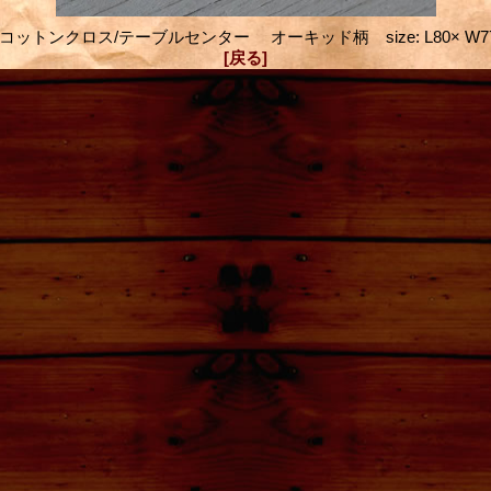
A. コットンクロス/テーブルセンター オーキッド柄 size: L80× W77.
[戻る]