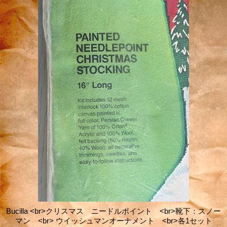
Bucilla <br>クリスマス ニードルポイント <br>靴下：スノー
マン <br> ウイッシュマンオーナメント <br>各1セット