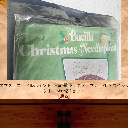
br>クリスマス ニードルポイント <br>靴下：スノーマン <br> ウ
ント <br>各1セット
[戻る]