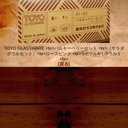
TOYO GLASSWARE <br>バルキーベリーセット <br>（サラダ
ボウルセット）<br>ローズピンク <br>Sボウル4/ Lボウル１
<br>
[戻る]