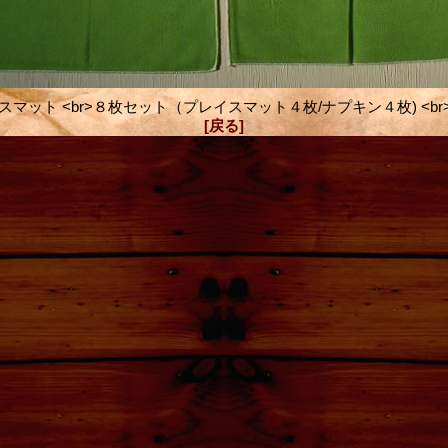
スマット <br>８枚セット（プレイスマット４枚/ナプキン４枚) <br>U.
[戻る]