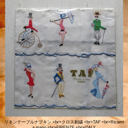
リネンテーブルナプキン <br>クロス刺繍 <br>TAF <br>Ricami
a mano <br>FIRENZE <br>ITALY