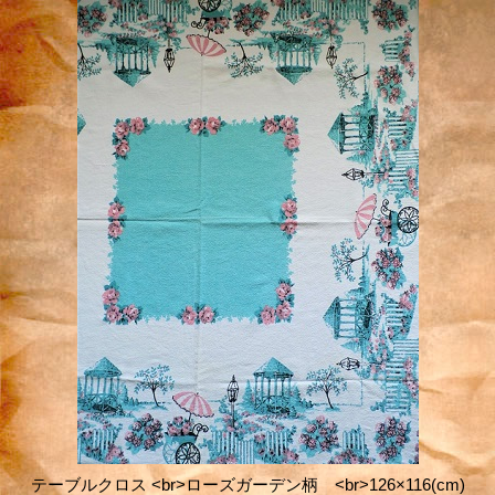
テーブルクロス <br>ローズガーデン柄 <br>126×116(cm)