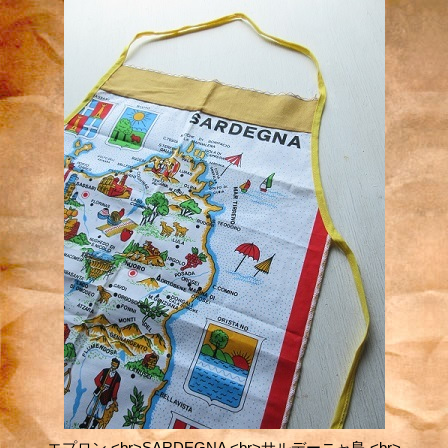
エプロン <br>SARDEGNA <br>サルデーニャ島 <br>