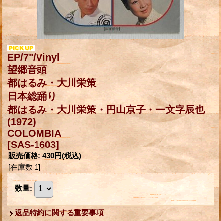
EP/7"/Vinyl
望郷音頭
都はるみ・大川栄策
日本総踊り
都はるみ・大川栄策・円山京子・一文字辰也
(1972)
COLOMBIA
[SAS-1603]
販売価格
:
430円
(税込)
[在庫数 1]
数量
:
返品特約に関する重要事項