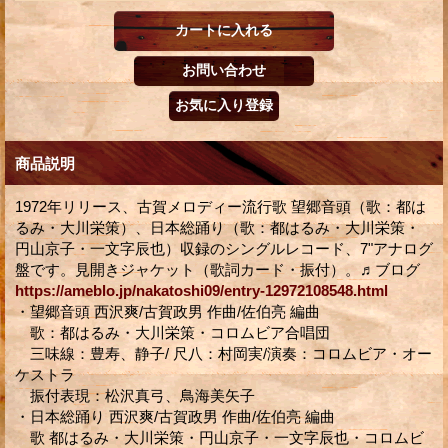
商品説明
1972年リリース、古賀メロディー流行歌 望郷音頭（歌：都は
るみ・大川栄策）、日本総踊り（歌：都はるみ・大川栄策・
円山京子・一文字辰也）収録のシングルレコード、7"アナログ
盤です。見開きジャケット（歌詞カード・振付）。♬ブログ
https://ameblo.jp/nakatoshi09/entry-12972108548.html
・望郷音頭 西沢爽/古賀政男 作曲/佐伯亮 編曲
歌：都はるみ・大川栄策・コロムビア合唱団
三味線：豊寿、静子/ 尺八：村岡実/演奏：コロムビア・オー
ケストラ
振付表現：松沢真弓、鳥海美矢子
・日本総踊り 西沢爽/古賀政男 作曲/佐伯亮 編曲
歌 都はるみ・大川栄策・円山京子・一文字辰也・コロムビ