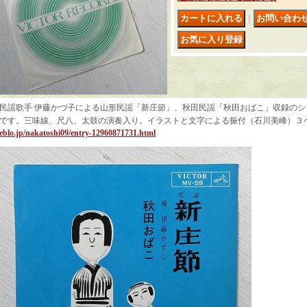
｜
民謡歌手 伊藤かづ子による山形民謡「新庄節」、秋田民謡「秋田おばこ」収録の
です。三味線、尺八、太鼓の演奏入り。イラストと文字による振付（石川美峰）３
eblo.jp/nakatoshi09/entry-12960871731.html