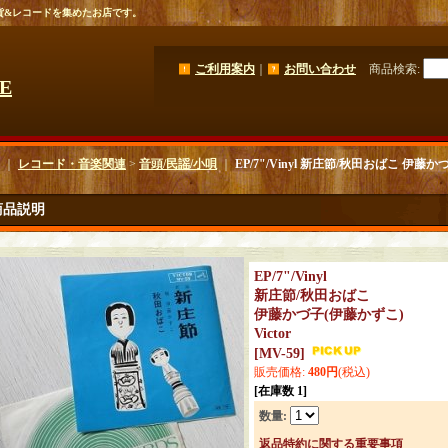
貨&レコードを集めたお店です。
ご利用案内
｜
お問い合わせ
商品検索
:
GE
｜
レコード・音楽関連
>
音頭/民謡/小唄
｜
EP/7"/Vinyl 新庄節/秋田おばこ 伊藤かづ
商品説明
EP/7"/Vinyl
新庄節/秋田おばこ
伊藤かづ子(伊藤かずこ)
Victor
[
MV-59
]
販売価格
:
480円
(税込)
[在庫数 1]
数量
:
返品特約に関する重要事項