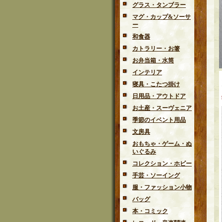
グラス・タンブラー
マグ・カップ&ソーサ
ー
和食器
カトラリー・お箸
お弁当箱・水筒
インテリア
寝具・こたつ掛け
日用品・アウトドア
お土産・スーヴェニア
季節のイベント用品
文房具
おもちゃ・ゲーム・ぬ
いぐるみ
コレクション・ホビー
手芸・ソーイング
服・ファッション小物
バッグ
本・コミック