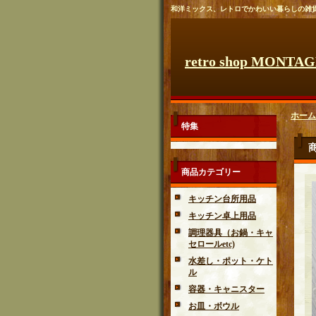
和洋ミックス、レトロでかわいい暮らしの雑
retro shop MONTA
ホーム
特集
商品カテゴリー
キッチン台所用品
キッチン卓上用品
調理器具（お鍋・キャ
セロールetc)
水差し・ポット・ケト
ル
容器・キャニスター
お皿・ボウル