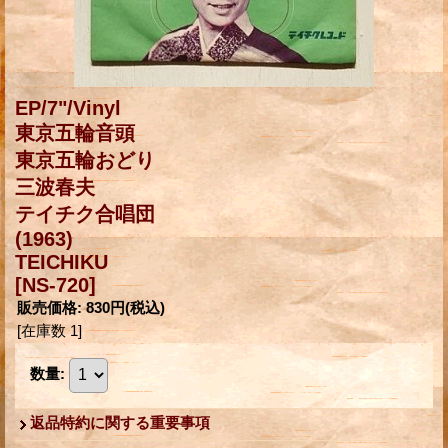
EP/7"/Vinyl
東京五輪音頭
東京五輪おどり
三波春夫
テイチク合唱団
(1963)
TEICHIKU
[NS-720]
販売価格
:
830円
(税込)
[在庫数 1]
数量
:
返品特約に関する重要事項