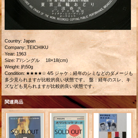
Country
:
Japan
Company
:
TEICHIKU
Year
:
1963
Size
:
7"/シングル 18×18(cm)
Weight
:
約50g
Condition
:
★★★★☆ 4/5 ジャケ：経年のシミなどのダメージも
多少見られますが比較的良い状態です。 盤：経年のスレ、キ
ズなども見られますが比較的良い状態です。
関連商品