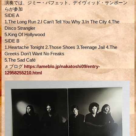
演奏では、ジミー・バフェット、デイヴィッド・サンボーン
らが参加
SIDE A
1.The Long Run 2.I Can't Tell You Why 3.In The City 4.The
Disco Strangler
5.King Of Hollywood
SIDE B
1.Heartache Tonight 2.Those Shoes 3.Teenage Jail 4.The
Greeks Don't Want No Freaks
5.The Sad Café
♬ブログ
https://ameblo.jp/nakatoshi09/entry-
12958255210.html