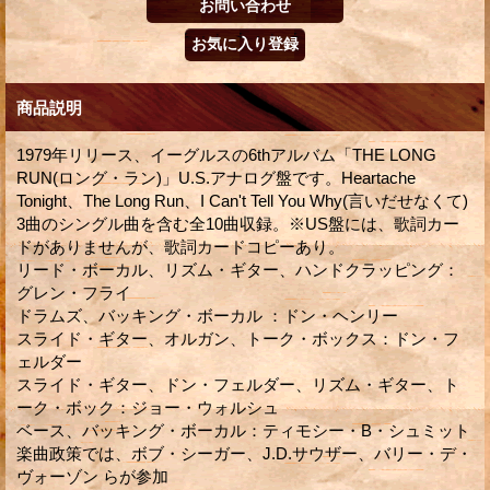
商品説明
1979年リリース、イーグルスの6thアルバム「THE LONG
RUN(ロング・ラン)」U.S.アナログ盤です。Heartache
Tonight、The Long Run、I Can't Tell You Why(言いだせなくて)
3曲のシングル曲を含む全10曲収録。※US盤には、歌詞カー
ドがありませんが、歌詞カードコピーあり。
リード・ボーカル、リズム・ギター、ハンドクラッピング：
グレン・フライ
ドラムズ、バッキング・ボーカル ：ドン・ヘンリー
スライド・ギター、オルガン、トーク・ボックス：ドン・フ
ェルダー
スライド・ギター、ドン・フェルダー、リズム・ギター、ト
ーク・ボック：ジョー・ウォルシュ
ベース、バッキング・ボーカル：ティモシー・B・シュミット
楽曲政策では、ボブ・シーガー、J.D.サウザー、バリー・デ・
ヴォーゾン らが参加