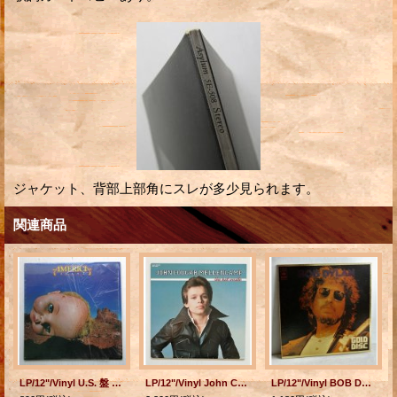
ジャケット、背部上部角にスレが多少見られます。
関連商品
LP/12"/Vinyl U.S. 盤 ALIBI AMERICA/アメリカ (1980) シュリンク/オリジナルスリーブ
LP/12"/Vinyl John Cougar Mellencamp The Early Years "the kid inside" ジョン"クーガー"メレンキャンプ (1986) RHINO
LP/12"/Vinyl BOB DYLAN ボブ・ディラン・ゴールドディスク (1974) CBS SONY P8ピンナップ＆歌詞カード付