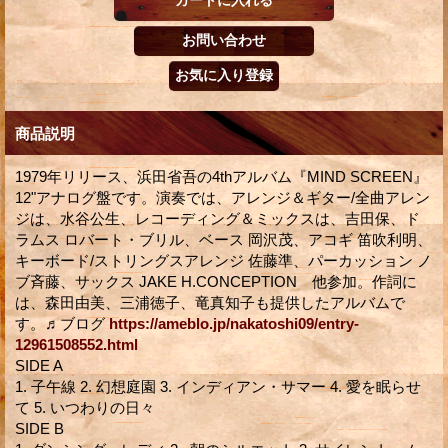
商品説明
1979年リリース、浜田省吾の4thアルバム『MIND SCREEN』
12"アナログ盤です。演奏では、アレンジ＆ギター/全曲アレン
ジは、水谷公生、レコーディング＆ミックスは、吉田保、ド
ラムス ロバート・ブリル、ベース 岡沢茂、アコギ 笛吹利明、
キーボード/ストリングスアレンジ 佐藤準、パーカッション ノ
ブ斉藤、サックス JAKE H.CONCEPTION 他参加。作詞に
は、森田由美、三浦徳子、竜真知子も提供したアルバムで
す。♬ブログ
https://ameblo.jp/nakatoshi09/entry-
12961508552.html
SIDE A
1. 子午線 2. 幻想庭園 3. インディアン・サマー 4. 愛を眠らせ
て 5. いつわりの日々
SIDE B