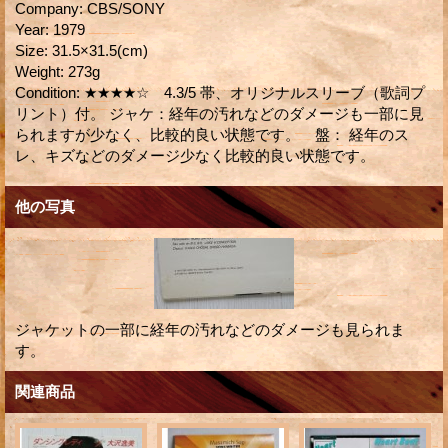
Company
:
CBS/SONY
Year
:
1979
Size
:
31.5×31.5(cm)
Weight
:
273g
Condition
:
★★★★☆ 4.3/5 帯、オリジナルスリーブ（歌詞プ
リント）付。 ジャケ：経年の汚れなどのダメージも一部に見
られますが少なく、比較的良い状態です。 盤： 経年のス
レ、キズなどのダメージ少なく比較的良い状態です。
他の写真
ジャケットの一部に経年の汚れなどのダメージも見られま
す。
関連商品