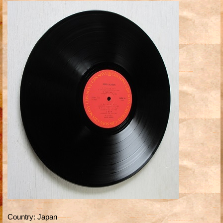
Country
:
Japan