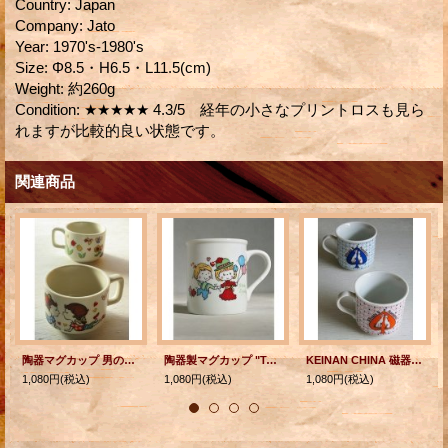
Country
:
Japan
Company
:
Jato
Year
:
1970's-1980's
Size
:
Φ8.5・H6.5・L11.5(cm)
Weight
:
約260g
Condition
:
★★★★★ 4.3/5 経年の小さなプリントロスも見ら
れますが比較的良い状態です。
関連商品
陶器マグカップ 男の子💓女の子 各1個
陶器製マグカップ "ToTe Mo Si YAWASe" 男の子、女の子プリント
KEINAN CHINA 磁器製 ぺアマグカップ B, F,cats& Romance シャム猫
1,080円
(税込)
1,080円
(税込)
1,080円
(税込)