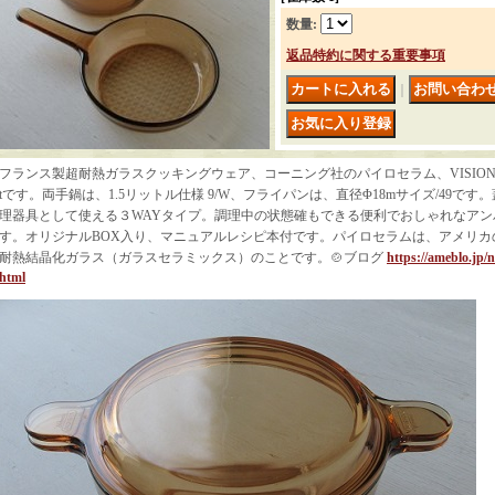
数量
:
返品特約に関する重要事項
｜
フランス製超耐熱ガラスクッキングウェア、コーニング社のパイロセラム、VISION
tです。両手鍋は、1.5リットル仕様 9/W、フライパンは、直径Φ18mサイズ/49で
理器具として使える３WAYタイプ。調理中の状態確もできる便利でおしゃれなア
す。オリジナルBOX入り、マニュアルレシピ本付です。パイロセラムは、アメリカ
耐熱結晶化ガラス（ガラスセラミックス）のことです。🍲ブログ
https://ameblo.jp/
html