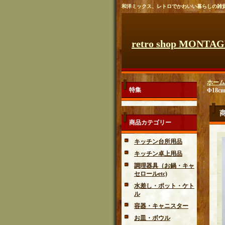
和洋ミックス、レトロでかわいい暮らしの雑
retro shop MONTA
ホーム
特集
Φ18
商品カテゴリー
キッチン台所用品
キッチン卓上用品
調理器具（お鍋・キャ
セロールetc)
水差し・ポット・ケト
ル
容器・キャニスター
お皿・ボウル