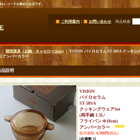
貨&レコードを集めたお店です。
ご利用案内
｜
お問い合わせ
商品検索
:
GE
｜
調理器具（お鍋・キャセロールetc)
｜
VISION パイロセラム ST-50SA クッキング
cm) アンバーカラー
商品説明
VISION
パイロセラム
ST-50SA
クッキングウェアSet
(両手鍋 1.5L/
フライパン Φ18cm)
アンバーカラー
販売価格
:
6,580円
(税込)
[在庫数 1]