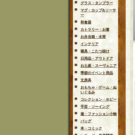
グラス・タンブラー
マグ・カップ&ソーサ
ー
和食器
カトラリー・お箸
お弁当箱・水筒
インテリア
寝具・こたつ掛け
日用品・アウトドア
お土産・スーヴェニア
季節のイベント用品
文房具
おもちゃ・ゲーム・ぬ
いぐるみ
コレクション・ホビー
手芸・ソーイング
服・ファッション小物
バッグ
本・コミック