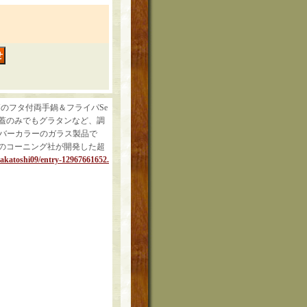
のフタ付両手鍋＆フライパSe
す。蓋のみでもグラタンなど、調
ンバーカラーのガラス製品で
のコーニング社が開発した超
nakatoshi09/entry-12967661652.