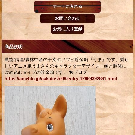
商品説明
農協/信連/農林中金の干支のソフビ貯金箱『うま』です。愛ら
しいアニメ風うまさんのキャラクターデザイン。頭と胴体に
はめ込むタイプの貯金箱です。 🐎ブログ
https://ameblo.jp/nakatoshi09/entry-12969392861.html