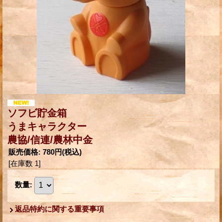
ソフビ貯金箱
うまキャラクター
農協/信連/農林中金
販売価格
:
780円
(税込)
[在庫数 1]
数量
:
返品特約に関する重要事項