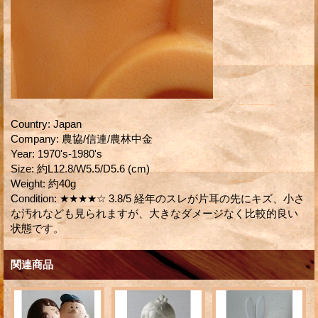
Country
:
Japan
Company
:
農協/信連/農林中金
Year
:
1970's-1980's
Size
:
約L12.8/W5.5/D5.6 (cm)
Weight
:
約40g
Condition
:
★★★★☆ 3.8/5 経年のスレが片耳の先にキズ、小さ
な汚れなども見られますが、大きなダメージなく比較的良い
状態です。
関連商品