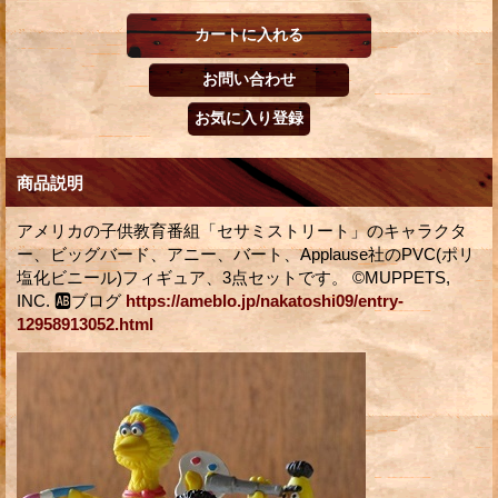
商品説明
アメリカの子供教育番組「セサミストリート」のキャラクタ
ー、ビッグバード、アニー、バート、Applause社のPVC(ポリ
塩化ビニール)フィギュア、3点セットです。 ©MUPPETS,
INC. 🆎ブログ
https://ameblo.jp/nakatoshi09/entry-
12958913052.html