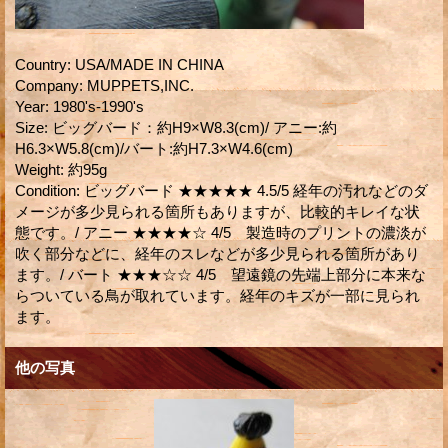
Country
:
USA/MADE IN CHINA
Company
:
MUPPETS,INC.
Year
:
1980's-1990's
Size
:
ビッグバード：約H9×W8.3(cm)/ アニー:約
H6.3×W5.8(cm)/バート:約H7.3×W4.6(cm)
Weight
:
約95g
Condition
:
ビッグバード ★★★★★ 4.5/5 経年の汚れなどのダ
メージが多少見られる箇所もありますが、比較的キレイな状
態です。/ アニー ★★★★☆ 4/5 製造時のプリントの濃淡が
吹く部分などに、経年のスレなどが多少見られる箇所があり
ます。/ バート ★★★☆☆ 4/5 望遠鏡の先端上部分に本来な
らついている鳥が取れています。経年のキズが一部に見られ
ます。
他の写真