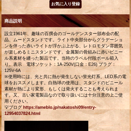
商品説明
設立1961年、趣味の百撰会のゴールデンスター頒布会の配
品、ムードスタンドです。ライト中央部分からグラデーショ
ンを伴った赤いライトが浮かぶ上がる、レトロモダン雰囲気
が楽しめるミニスタンドです。金属製の骨組みに赤いビニー
ル系素材を纏った製品です。当時のラベル付段ボール箱入
り。表示 電球ソケット：1A-250V(口金：E26) プラグ：
125V-6A
※使用時には、光と共に熱が発生しない蛍光灯系、LED系の電
球をおススメします。白熱球の使用は、スタンドのビニール
素材が熱により変形、もしくは発火することも考えられま
す。又、古い家電製品なので取り扱いには十分注意の上ご使
用ください。
💡ブログ
https://ameblo.jp/nakatoshi09/entry-
12954037824.html