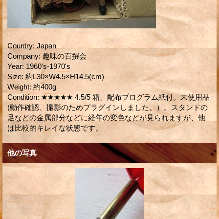
Country
:
Japan
Company
:
趣味の百撰会
Year
:
1960's-1970's
Size
:
約L30×W4.5×H14.5(cm)
Weight
:
約400g
Condition
:
★★★★★ 4.5/5 箱、配布プログラム紙付。未使用品
(動作確認、撮影のためプラグインしました。）。スタンドの
足などの金属部分などに経年の変色などが見られますが、他
は比較的キレイな状態です。
他の写真