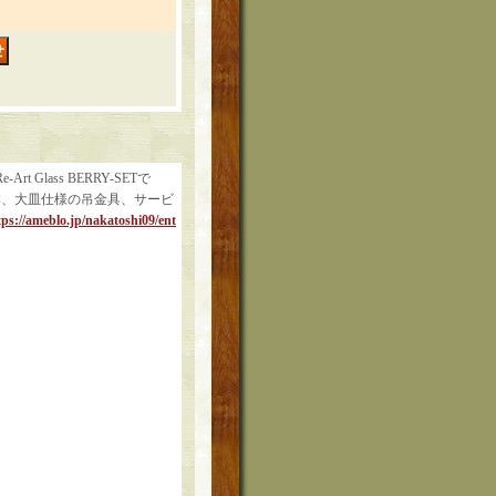
ass BERRY-SETで
本、大皿仕様の吊金具、サービ
tps://ameblo.jp/nakatoshi09/ent