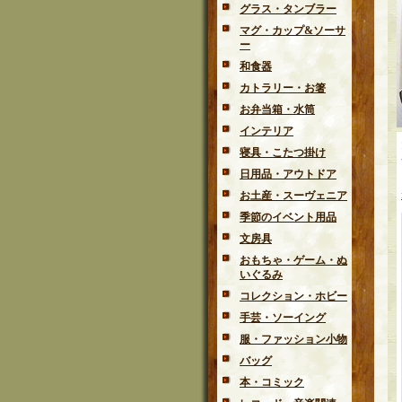
グラス・タンブラー
マグ・カップ&ソーサ
ー
和食器
カトラリー・お箸
お弁当箱・水筒
インテリア
寝具・こたつ掛け
日用品・アウトドア
お土産・スーヴェニア
季節のイベント用品
文房具
おもちゃ・ゲーム・ぬ
いぐるみ
コレクション・ホビー
手芸・ソーイング
服・ファッション小物
バッグ
本・コミック