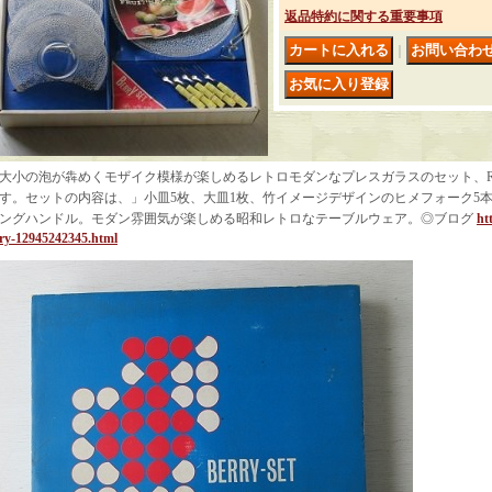
返品特約に関する重要事項
｜
大小の泡が犇めくモザイク模様が楽しめるレトロモダンなプレスガラスのセット、Re-Art Gl
す。セットの内容は、」小皿5枚、大皿1枚、竹イメージデザインのヒメフォーク5
ングハンドル。モダン雰囲気が楽しめる昭和レトロなテーブルウェア。◎ブログ
ht
ry-12945242345.html