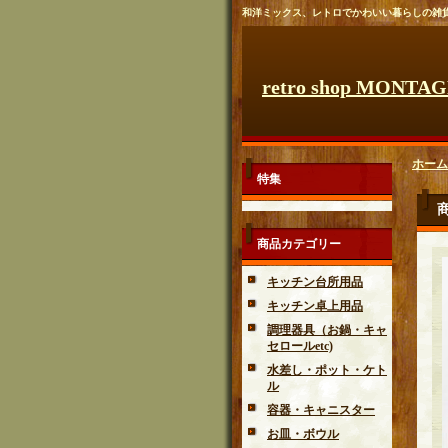
和洋ミックス、レトロでかわいい暮らしの雑
retro shop MONTA
ホーム
特集
商品カテゴリー
キッチン台所用品
キッチン卓上用品
調理器具（お鍋・キャ
セロールetc)
水差し・ポット・ケト
ル
容器・キャニスター
お皿・ボウル