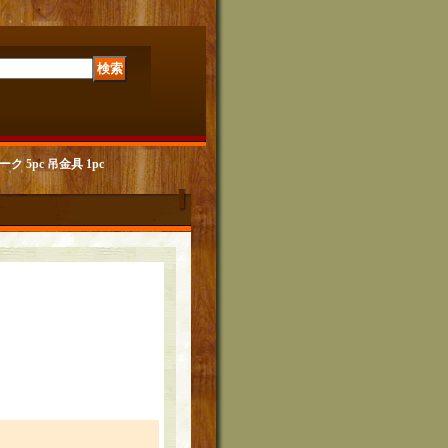
ォーク 5pc 吊金具 1pc