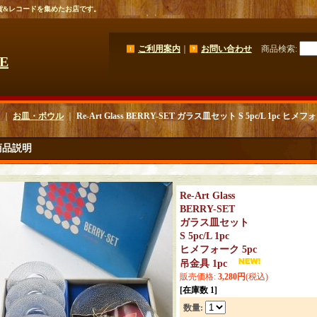
貨&レコードを集めたお店です。
ご利用案内
｜
お問い合わせ
商品検索
:
GE
｜
お皿・ボウル
｜
Re-Art Glass BERRY-SET ガラス皿セット S 5pc/L 1pc ヒメフ
商品説明
Re-Art Glass
BERRY-SET
ガラス皿セット
S 5pc/L 1pc
ヒメフォーク 5pc
吊金具 1pc
販売価格
:
3,280円
(税込)
[在庫数 1]
数量
: