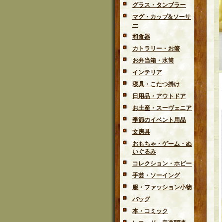
グラス・タンブラー
マグ・カップ&ソーサ
ー
和食器
カトラリー・お箸
お弁当箱・水筒
インテリア
寝具・こたつ掛け
日用品・アウトドア
お土産・スーヴェニア
季節のイベント用品
文房具
おもちゃ・ゲーム・ぬ
いぐるみ
コレクション・ホビー
手芸・ソーイング
服・ファッション小物
バッグ
本・コミック