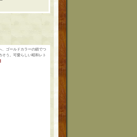
へ、ゴールドカラーの鎖でつ
めそう。可愛らしい昭和レト
l