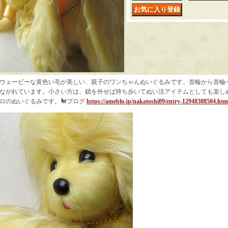
ウェービーな黄色い毛が美しい、親子のワンちゃんぬいぐるみです。首輪から首輪
ながれています。小さい方は、鎖を外せば持ち歩いてぬい活アイテムとしても楽し
ロのぬいぐるみです。🐩ブログ
https://ameblo.jp/nakatoshi09/entry-12948308504.htm