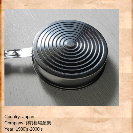
Country
:
Japan
Company
:
(有)相場産業
Year
:
1980's-2000's