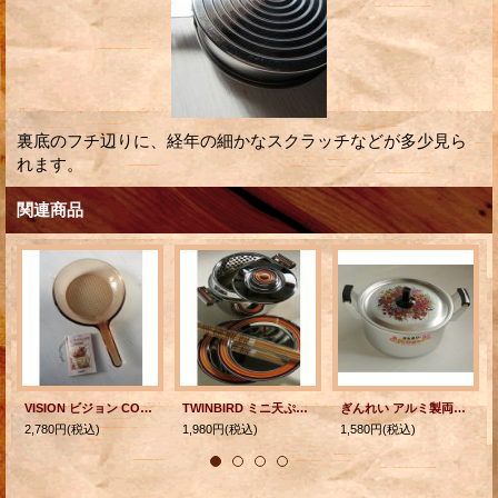
裏底のフチ辺りに、経年の細かなスクラッチなどが多少見ら
れます。
関連商品
VISION ビジョン CORNING コーニング社 フライパン フランス
TWINBIRD ミニ天ぷら鍋セット SC-5002 Sunrise Orenge Color
ぎんれい アルミ製両手鍋 花柄 ⌀22 cm
2,780円
(税込)
1,980円
(税込)
1,580円
(税込)