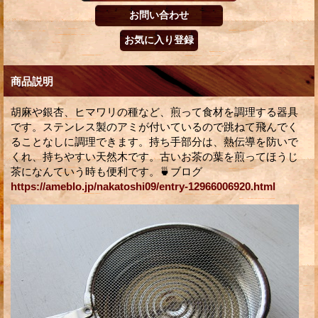
商品説明
胡麻や銀杏、ヒマワリの種など、煎って食材を調理する器具
です。ステンレス製のアミが付いているので跳ねて飛んでく
ることなしに調理できます。持ち手部分は、熱伝導を防いで
くれ、持ちやすい天然木です。古いお茶の葉を煎ってほうじ
茶になんていう時も便利です。🍵ブログ
https://ameblo.jp/nakatoshi09/entry-12966006920.html