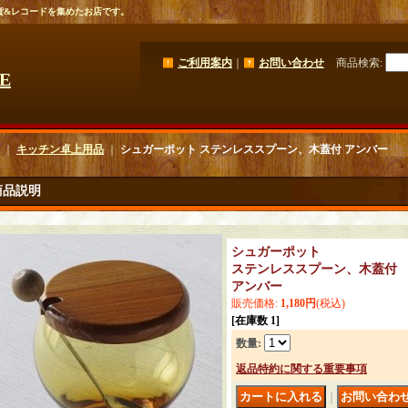
貨&レコードを集めたお店です。
ご利用案内
｜
お問い合わせ
商品検索
:
GE
｜
キッチン卓上用品
｜
シュガーポット ステンレススプーン、木蓋付 アンバー
商品説明
シュガーポット
ステンレススプーン、木蓋付
アンバー
販売価格
:
1,180円
(税込)
[在庫数 1]
数量
:
返品特約に関する重要事項
｜