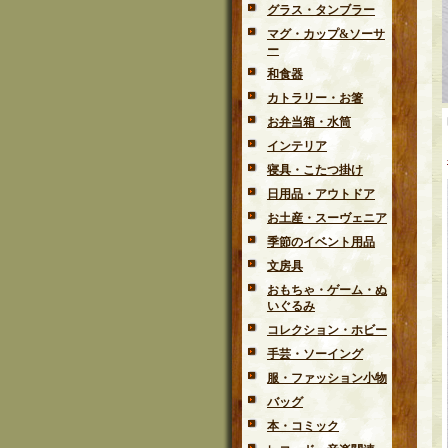
グラス・タンブラー
マグ・カップ&ソーサ
ー
和食器
カトラリー・お箸
お弁当箱・水筒
インテリア
寝具・こたつ掛け
日用品・アウトドア
お土産・スーヴェニア
季節のイベント用品
文房具
おもちゃ・ゲーム・ぬ
いぐるみ
コレクション・ホビー
手芸・ソーイング
服・ファッション小物
バッグ
本・コミック