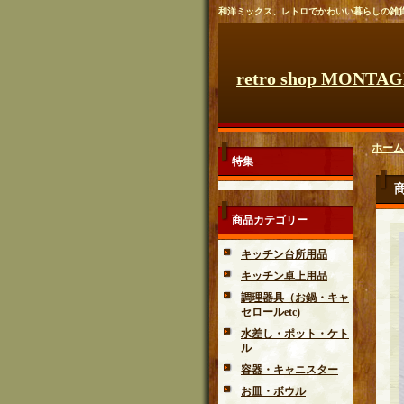
和洋ミックス、レトロでかわいい暮らしの雑
retro shop MONTA
ホーム
特集
商品カテゴリー
キッチン台所用品
キッチン卓上用品
調理器具（お鍋・キャ
セロールetc)
水差し・ポット・ケト
ル
容器・キャニスター
お皿・ボウル