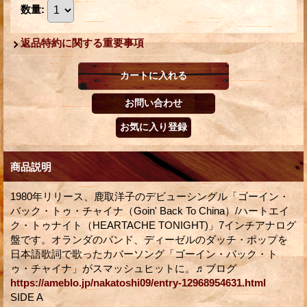
数量
:
返品特約に関する重要事項
商品説明
1980年リリース、鹿取洋子のデビューシングル「ゴーイン・
バック・トゥ・チャイナ（Goin' Back To China）/ハートエイ
ク・トゥナイト（HEARTACHE TONIGHT)」7インチアナログ
盤です。オランダのバンド、ディーゼルのダッチ・ポップを
日本語歌詞で歌ったカバーソング「ゴーイン・バック・ト
ゥ・チャイナ」がスマッシュヒットに。♬ブログ
https://ameblo.jp/nakatoshi09/entry-12968954631.html
SIDE A