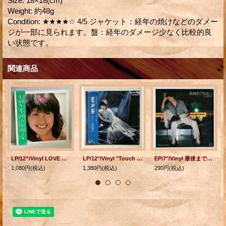
Size
:
18×18(cm)
Weight
:
約48g
Condition
:
★★★★☆ 4/5 ジャケット：経年の焼けなどのダメー
ジが一部に見られます。盤：経年のダメージ少なく比較的良
い状態です。
関連商品
LP/12”/Vinyl LOVE ラブ 河合奈保子 (1980) COLOMBIA 帯、カラーフォト付き歌詞カード
LP/12"/Vinyl "Touch Me, Seiko B面コレクション" 松田聖子 (1984) CBS・SONY 帯/ライナー/シュリンク付き
EP/7"/Vinyl 最後まで悩ましく Midnight Dreamer 渋谷哲平 (1981) COLUMBIA
1,080円
(税込)
1,380円
(税込)
290円
(税込)