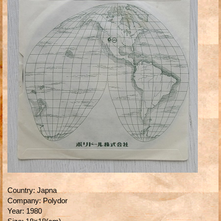
Country
:
Japna
Company
:
Polydor
Year
:
1980