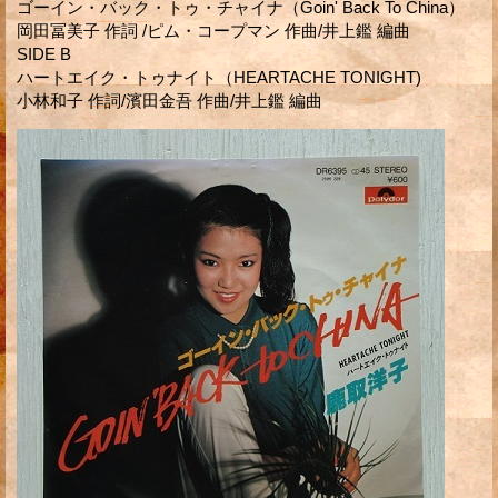
ゴーイン・バック・トゥ・チャイナ（Goin' Back To China）
岡田冨美子 作詞 /ピム・コープマン 作曲/井上鑑 編曲
SIDE B
ハートエイク・トゥナイト（HEARTACHE TONIGHT)
小林和子 作詞/濱田金吾 作曲/井上鑑 編曲