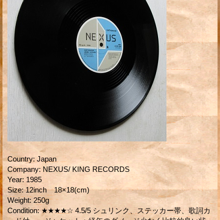
Country
:
Japan
Company
:
NEXUS/ KING RECORDS
Year
:
1985
Size
:
12inch 18×18(cm)
Weight
:
250g
Condition
:
★★★★☆ 4.5/5 シュリンク、ステッカー帯、歌詞カ