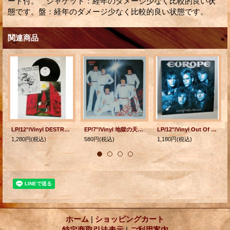
ード付。 ジャケット：経年のダメージ少なく比較的良い状
態です。盤：経年のダメージ少なく比較的良い状態です。
関連商品
LP/12"/Vinyl DESTRUCTION 破戒凱旋録 MUNETAKA HIGUCHI 樋口宗孝 (1983) B&M
EP/7"/Vinyl 地獄の天使/レイジーのテーマ レイジー (1978) RCA
LP/12"/Vinyl Out Of This World EUROPE ヨーロッパ (1988) Victor ‎帯なし/ライナー（日本語）/ライナー（英語）/シリアルナンバーカード付 ‎
1,280円
(税込)
580円
(税込)
1,180円
(税込)
ホーム
|
ショッピングカート
特定商取引法表示
|
ご利用案内