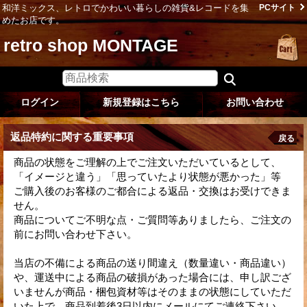
和洋ミックス、レトロでかわいい暮らしの雑貨&レコードを集
PCサイト
めたお店です。
retro shop MONTAGE
ログイン
新規登録はこちら
お問い合わせ
返品特約に関する重要事項
戻る
商品の状態をご理解の上でご注文いただいているとして、
「イメージと違う」「思っていたより状態が悪かった」等
ご購入後のお客様のご都合による返品・交換はお受けできま
せん。
商品についてご不明な点・ご質問等ありましたら、ご注文の
前にお問い合わせ下さい。
当店の不備による商品の送り間違え（数量違い・商品違い）
や、運送中による商品の破損があった場合には、申し訳ござ
いませんが商品・梱包資材等はそのままの状態にしていただ
いた上で、商品到着後3日以内にメールにてご連絡下さい。