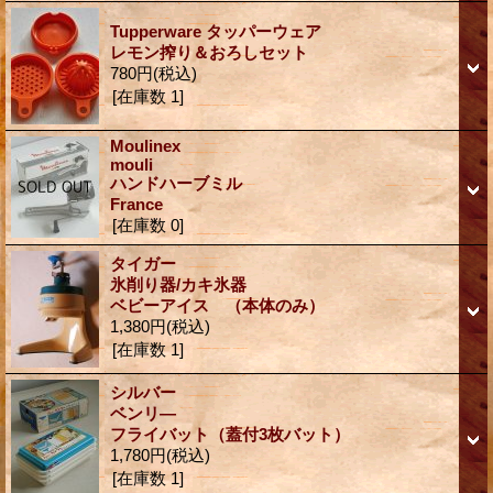
Tupperware タッパーウェア
レモン搾り＆おろしセット
780円
(税込)
[在庫数 1]
Moulinex
mouli
ハンドハーブミル
France
[在庫数 0]
タイガー
氷削り器/カキ氷器
ベビーアイス （本体のみ）
1,380円
(税込)
[在庫数 1]
シルバー
ベンリ―
フライバット（蓋付3枚バット）
1,780円
(税込)
[在庫数 1]