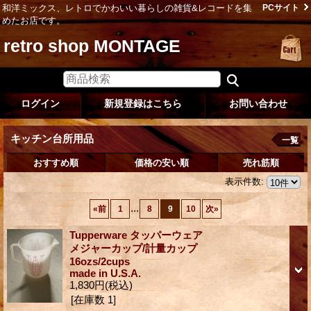
和洋ミックス、レトロでかわいい暮らしの雑貨&レコードを集
PCサイト
めたお店です。
retro shop MONTAGE
ログイン
新規登録はこちら
お問い合わせ
キッチン台所用品
一覧
おすすめ順
価格の安い順
売れ筋順
表示件数
:
...
«
前
1
8
9
10
次
»
Tupperware タッパーウェア
メジャーカップ/計量カップ
16ozs/2cups
made in U.S.A.
1,830円
(税込)
[在庫数 1]