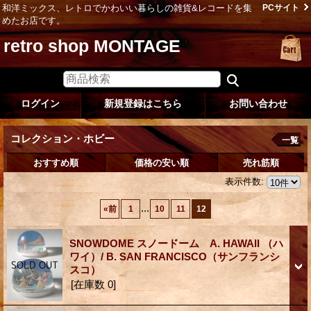
和洋ミックス、レトロでかわいい暮らしの雑貨&レコードを集
PCサイト
めたお店です。
retro shop MONTAGE
ログイン
新規登録はこちら
お問い合わせ
コレクション・ホビー
一覧
おすすめ順
価格の安い順
売れ筋順
表示件数
:
...
«
前
1
10
11
12
SNOWDOME スノードーム A. HAWAII （ハ
ワイ）/ B. SAN FRANCISCO（サンフランシ
スコ）
[在庫数 0]