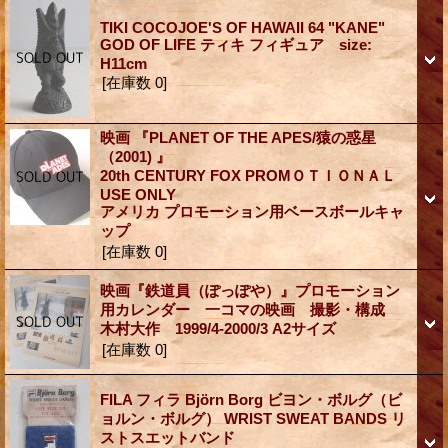
TIKI COCOJOE'S OF HAWAII 64 "KANE"
GOD OF LIFE ティキ フィギュア size:
H11cm
[在庫数 0]
映画 『PLANET OF THE APES/猿の惑星
（2001) 』
20th CENTURY FOX PROMＯＴＩＯＮＡＬ
USE ONLY
アメリカ プロモーション用ベースボールキャ
ップ
[在庫数 0]
映画『鉄道員（ぽっぽや）』プロモーション
用カレンダー 一コマの映画 撮影・構成
木村大作 1999/4-2000/3 A2サイズ
[在庫数 0]
FILA フィラ Björn Borg ビヨン・ボルグ（ビ
ョルン・ボルグ） WRIST SWEAT BANDS リ
ストスエットバンド