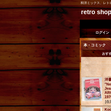
和洋ミックス、レト
retro sh
ログイン
本・コミック
おす
洋
"Ne
Jea
AR
197
[在
Ko