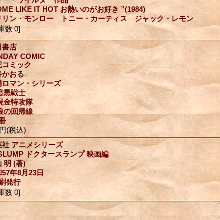
OME LIKE IT HOT お熱いのがお好き ”(1984)
リリン・モンロー トニー・カーティス ジャック・レモン
庫数 0]
田書店
NDAY COMIC
記コミック
谷かおる
場ロマン・シリーズ
)暗黒戦士
)現金特攻隊
)狼の回帰線
冊
0円
(税込)
英社 アニメシリーズ
 SLUMP ドクタースランプ 映画編
 明 (著)
57年8月23日
1刷発行
庫数 0]