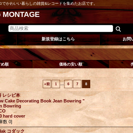
ロでかわいい暮らしの雑貨&レコードを集めたお店です。
op MONTAGE
新規登録はこちら
お問
すめ順
価格の安い順
...
«
前
1
6
7
8
書 レシピ本
w Cake Decorating Book Jean Bowring "
n Bowring
CO
0 hard cover
庫数 0]
dak コダック