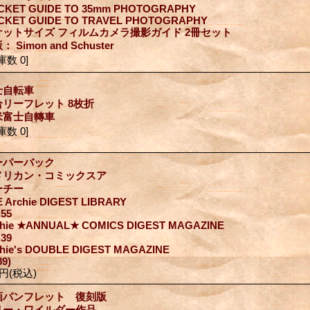
CKET GUIDE TO 35mm PHOTOGRAPHY
CKET GUIDE TO TRAVEL PHOTOGRAPHY
ケットサイズ フィルムカメラ撮影ガイド 2冊セット
： Simon and Schuster
庫数 0]
士自転車
合リーフレット 8枚折
米富士自轉車
庫数 0]
ーパーバック
メリカン・コミックスア
ーチー
 Archie DIGEST LIBRARY
55
chie ★ANNUAL★ COMICS DIGEST MAGAZINE
39
chie's DOUBLE DIGEST MAGAZINE
89)
0円
(税込)
画パンフレット 復刻版
リー・ワイルダー作品