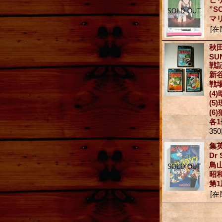
”S
マ
[在
秋
SU
戦
新
戦
(4
(5
(6
各1
35
集
Dr
鳥山
昭和
第
[在