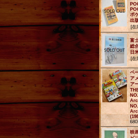
PO
PO
ポ
出版
[在
富
総
日
[在
ペ
ア
ア
THE
NO.
Ar
NO.
Ar
(19
68
映
ビ