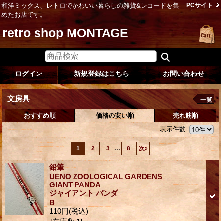
和洋ミックス、レトロでかわいい暮らしの雑貨&レコードを集
PCサイト
めたお店です。
retro shop MONTAGE
ログイン
新規登録はこちら
お問い合わせ
文房具
一覧
おすすめ順
価格の安い順
売れ筋順
表示件数
:
...
1
2
3
8
次
»
鉛筆
UENO ZOOLOGICAL GARDENS
GIANT PANDA
ジャイアント パンダ
B
110円
(税込)