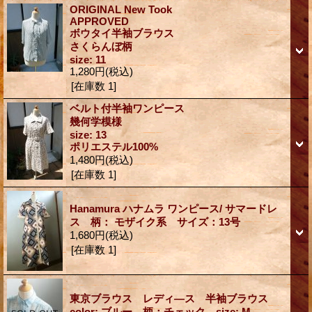
ORIGINAL New Took
APPROVED
ボウタイ半袖ブラウス
さくらんぼ柄
size: 11
1,280円
(税込)
[在庫数 1]
ベルト付半袖ワンピース
幾何学模様
size: 13
ポリエステル100%
1,480円
(税込)
[在庫数 1]
Hanamura ハナムラ ワンピース/ サマードレ
ス 柄： モザイク系 サイズ：13号
1,680円
(税込)
[在庫数 1]
東京ブラウス レディ―ス 半袖ブラウス
color: ブルー 柄：チェック size: M