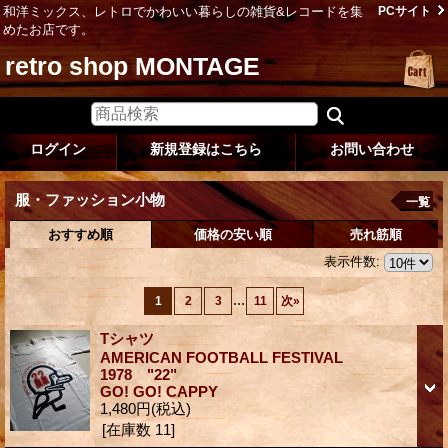
和洋ミックス、レトロでかわいい暮らしの雑貨&レコードを集
PCサイト
めたお店です。
retro shop MONTAGE
ログイン
新規登録はこちら
お問い合わせ
服・ファッション小物
一覧
おすすめ順
価格の安い順
売れ筋順
表示件数
:
...
1
2
3
11
次
»
Tシャツ
AMERICAN FOOTBALL FESTIVAL
1978 "22"
GO! GO! CAPPY
1,480円
(税込)
[在庫数 11]