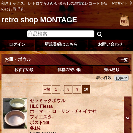
和洋ミックス、レトロでかわいい暮らしの雑貨&レコードを集
PCサイト
めたお店です。
retro shop MONTAGE
ログイン
新規登録はこちら
お問い合わせ
お皿・ボウル
一覧
おすすめ順
価格の安い順
売れ筋順
表示件数
:
...
«
前
1
8
9
10
セラミックボウル
HLC Fiesta
ホーマー・ローリン・チャイナ社
フィエスタ
ポスト'86
各1枚