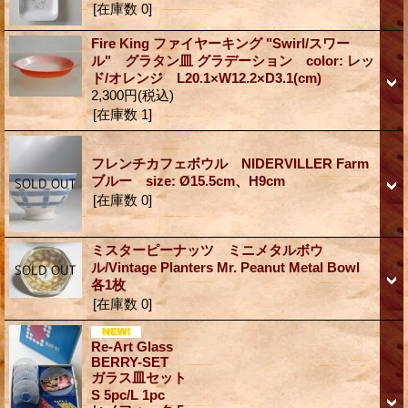
[在庫数 0]
Fire King ファイヤーキング "Swirl/スワー
ル" グラタン皿 グラデーション color: レッ
ド/オレンジ L20.1×W12.2×D3.1(cm)
2,300円
(税込)
[在庫数 1]
フレンチカフェボウル NIDERVILLER Farm
ブルー size: Ø15.5cm、H9cm
[在庫数 0]
ミスターピーナッツ ミニメタルボウ
ル/Vintage Planters Mr. Peanut Metal Bowl
各1枚
[在庫数 0]
Re-Art Glass
BERRY-SET
ガラス皿セット
S 5pc/L 1pc