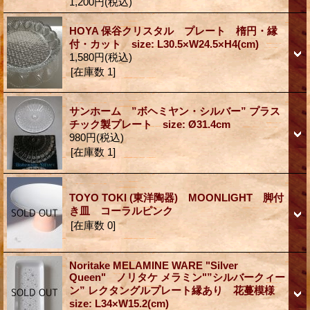
1,200円
(税込)
HOYA 保谷クリスタル プレート 楕円・縁
付・カット size: L30.5×W24.5×H4(cm)
1,580円
(税込)
[在庫数 1]
サンホーム ”ボヘミヤン・シルバー” プラス
チック製プレート size: Ø31.4cm
980円
(税込)
[在庫数 1]
TOYO TOKI (東洋陶器) MOONLIGHT 脚付
き皿 コーラルピンク
[在庫数 0]
Noritake MELAMINE WARE "Silver
Queen" ノリタケ メラミン"”シルバークィー
ン” レクタングルプレート縁あり 花蔓模様
size: L34×W15.2(cm)