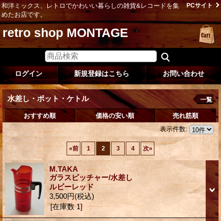
和洋ミックス、レトロでかわいい暮らしの雑貨&レコードを集
PCサイト
めたお店です。
retro shop MONTAGE
ログイン
新規登録はこちら
お問い合わせ
水差し・ポット・ケトル
一覧
おすすめ順
価格の安い順
売れ筋順
表示件数
:
«
前
1
2
3
4
次
»
M.TAKA
ガラスピッチャー/水差し
ルビーレッド
3,500円
(税込)
[在庫数 1]