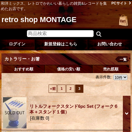
和洋ミックス、レトロでかわいい暮らしの雑貨&レコードを集
PCサイト
めたお店です。
retro shop MONTAGE
ログイン
新規登録はこちら
お問い合わせ
カトラリー・お箸
一覧
おすすめ順
価格の安い順
売れ筋順
表示件数
:
«
前
1
2
3
リトルフォークスタンド6pc Set (フォーク６
本＋スタンド１個）
[在庫数 0]