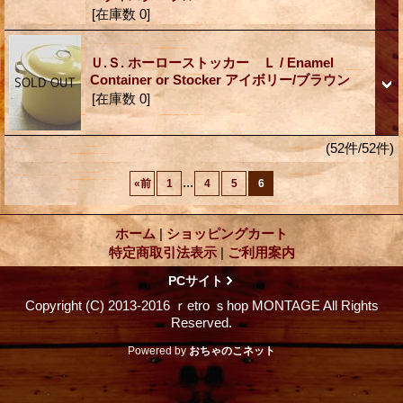
[在庫数 0]
Ｕ.Ｓ. ホーローストッカー Ｌ / Enamel
Container or Stocker アイボリー/ブラウン
[在庫数 0]
(52件/52件)
...
«
前
1
4
5
6
ホーム
|
ショッピングカート
特定商取引法表示
|
ご利用案内
PCサイト
Copyright (C) 2013-2016 ｒetro ｓhop MONTAGE All Rights
Reserved.
Powered by
おちゃのこネット