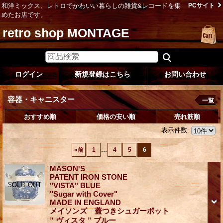
和洋ミックス、レトロでかわいい暮らしの雑貨&レコードを集
PCサイト
めたお店です。
retro shop MONTAGE
ログイン
新規登録はこちら
お問い合わせ
容器・キャニスター
一覧
おすすめ順
価格の安い順
売れ筋順
表示件数
:
...
«
前
1
4
5
6
MASON'S
PATENT IRON STONE
"VISTA" BLUE
"Sugar with Cover"
MADE IN ENGLAND
メイソンズ 蓋つきシュガーポット
” ヴィスタ ” ブルー