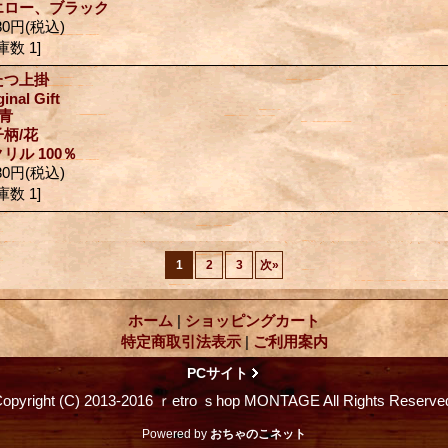
エロー、ブラック
80円
(税込)
庫数 1]
たつ上掛
ginal Gift
青
柄/花
リル 100％
80円
(税込)
庫数 1]
1
2
3
次
»
ホーム
|
ショッピングカート
特定商取引法表示
|
ご利用案内
PCサイト
opyright (C) 2013-2016 ｒetro ｓhop MONTAGE All Rights Reserve
Powered by
おちゃのこネット