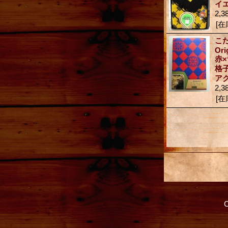
イ
2,3
[在
こ
Ori
赤×
格子
アク
2,3
[在
C