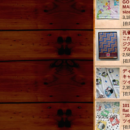
GO 
MA
si
3,1
[在
孔
こ
ジ
ブ
2,5
[在
デ
キ
ツ
2,3
[在
101
fla
”
ツイ
[在