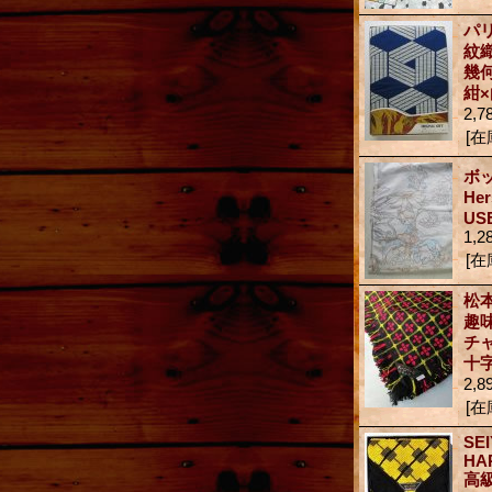
パ
紋
幾
紺×
2,7
[在
ボ
Her
U
1,2
[在
松
趣
チ
十
2,8
[在
SE
HA
高