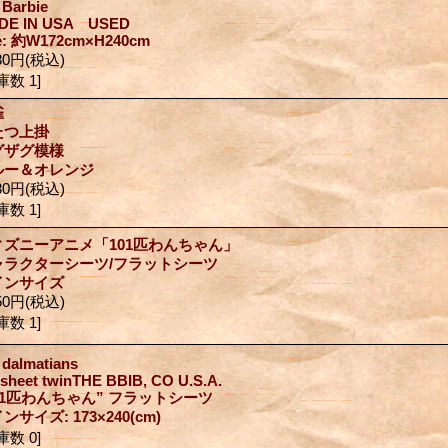
Barbie
DE IN USA USED
ze: 約W172cm×H240cm
80円
(税込)
庫数 1]
雀
たつ上掛
グザグ模様
ルー＆オレンジ
80円
(税込)
庫数 1]
ィズニーアニメ「101匹わんちゃん」
ャラクターシーツ/フラットシーツ
インサイズ
50円
(税込)
庫数 1]
 dalmatians
t sheet twinTHE BBIB, CO U.S.A.
101匹わんちゃん” フラットシーツ
ンサイズ: 173×240(cm)
庫数 0]