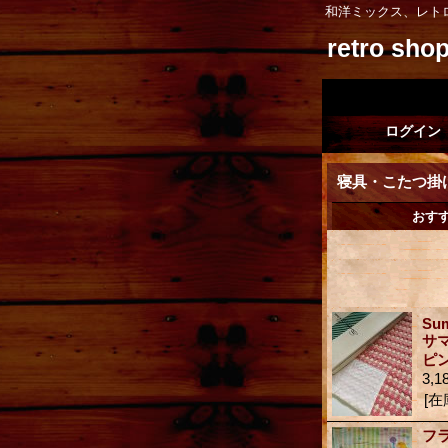
和洋ミックス、レト
retro sh
ログイン
寝具・こたつ掛
おす
Sum
サ
ピ
3,1
[在
フ