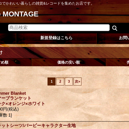
ロでかわいい暮らしの雑貨&レコードを集めたお店です。
op MONTAGE
新規登録はこちら
お問
け
すめ順
価格の安い順
1
2
3
次
»
mer Blanket
マーブランケット
ンク×オレンジ×ホワイト
80円
(税込)
庫数 1]
ラットシーツ/バービーキャラクター生地