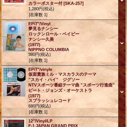
カラーポスター付
[SKA-257]
1,280円
(税込)
[在庫数 1]
EP/7"/Vinyl
夢見るナンシー
ロックンロール・ベイビー
ナンシー久美
(1977)
NIPPNO COLUMBIA
980円
(税込)
[在庫数 1]
EP/7"/vinyle
仮面貴族ミル・マスカラスのテーマ
”スカイ・ハイ” ジグソー
NTVスポーツ番組テーマ曲 ”スポーツ行進曲”
ピート・ジョンズ・オーケストラ
(1977)
スプラッシュレコード
680円
(税込)
[在庫数 1]
12"/Vinyl/LP
F-1 JAPAN GRAND PRIX