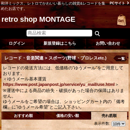
和洋ミックス、レトロでかわいい暮らしの雑貨&レコードを集
PCサイト
めたお店です。
retro shop MONTAGE
ログイン
新規登録はこちら
お問い合わせ
レコード・音楽関連 > スポーツ(野球・プロレスetc.)
一覧
レコードの発送方法には、低価格の"ゆうメール"をご用意して
おります。
＜ゆうメール基本運賃
https://www.post.japanpost.jp/service/yu_mail/use.html
＞
※運送中による商品の紛失・破損があった場合の保障はありま
せん。
ゆうメールをご希望の場合は、ショッピングカート内の「備考
欄」に"ゆうメール希望"とご記入下さい。
おすすめ順
価格の安い順
売れ筋順
表示件数
: