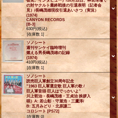
会見、インタビュー）/10月12日、神宮球場で
の対ヤクルト最終戦後の引退表明（記者会
見）/長嶋茂雄現役引退あいさつ（実況）
(1974)
CANYON RECORDS
[B-3]
630円
(税込)
[在庫数 1]
ソノシート
週刊サンケイ臨時増刊
燃える男長嶋茂雄の記録
(1974)
410円
(税込)
[在庫数 1]
ソノシート
読売巨人軍創立30周年記念
”1963 巨人軍選定歌 巨人軍の歌 /
巨人軍音頭 巨人はでっかいよ”
川上哲治・長嶋茂雄・王貞治 挨拶入
唄）A: 若山彰・守屋浩・三鷹淳/
B: 五月みどり・北原謙二
コロシート
[PS72]
[在庫数 0]