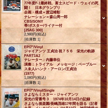
77年度F-1最終戦、富士スピード・ウェイの死
闘！ 日本グランプリ
企画・構成＝渡辺靖彰
ナレーション＝森山周一郎
CBS/SONY
帯/ポスター/ライナー付
[25AG 300]
2,980円
(税込)
[在庫数 1]
EP/7"/Vinyl
ジャイアンツ 王貞治 祝７５６ 栄光の軌跡
PART1&2
ナレーター：内藤幸位
演奏：トライアル メッセージ：ベーブルー
ス未人/ハンク・アーロン/王貞治
(1977)
1,080円
(税込)
[在庫数 1]
EP/7"/Vinyl/Single
さよならミスター・ジャイアンツ
栄光の背番号３ 1974年10月14日の記録
さよなら後楽園/長嶋茂雄17年間を語る（記者