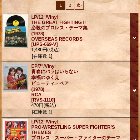
1
2
次
»
LP/12"/Vinyl
THE GREAT FIGHTING II
必殺のプロレス・テーマ集
(1978)
OVERSEAS RECORDS
[UPS-669-V]
1,480円
(税込)
[在庫数 1]
EP/7"/Vinyl
青春にバラはいらない
幸福のゆくえ
ビューティ・ペア
(1978)
RCA
[RVS-1110]
470円
(税込)
[在庫数 1]
LP/12"/Vinyl
PRO-WRESTLING SUPER FIGHTER'S
THEMES
プロレス スーパー・ファイターのテーマ