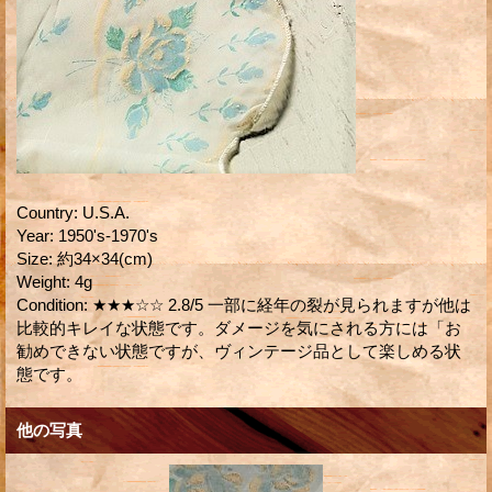
Country
:
U.S.A.
Year
:
1950's-1970's
Size
:
約34×34(cm)
Weight
:
4g
Condition
:
★★★☆☆ 2.8/5 一部に経年の裂が見られますが他は
比較的キレイな状態です。ダメージを気にされる方には「お
勧めできない状態ですが、ヴィンテージ品として楽しめる状
態です。
他の写真