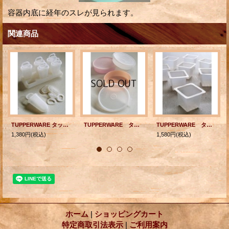
容器内底に経年のスレが見られます。
関連商品
TUPPERWARE タッパーウェア "ICE TUPS/アイスキャンデーセット" ６本用アイスステック型 スペア：フタ＆ステック各2コ付
TUPPERWARE タッパーウェア フリーザーボールLサイズ 3pcセット 容量： 600ml
TUPPERWARE タッパーウェア 製氷器/アイスキューブ型 10pcセット ホワイト/半透明 容量： 130ml
1,380円
(税込)
1,580円
(税込)
ホーム
|
ショッピングカート
特定商取引法表示
|
ご利用案内