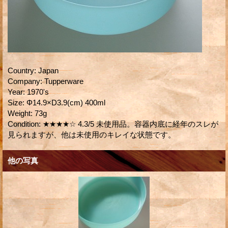
Country
:
Japan
Company
:
Tupperware
Year
:
1970's
Size
:
Φ14.9×D3.9(cm) 400ml
Weight
:
73g
Condition
:
★★★★☆ 4.3/5 未使用品。容器内底に経年のスレが
見られますが、他は未使用のキレイな状態です。
他の写真