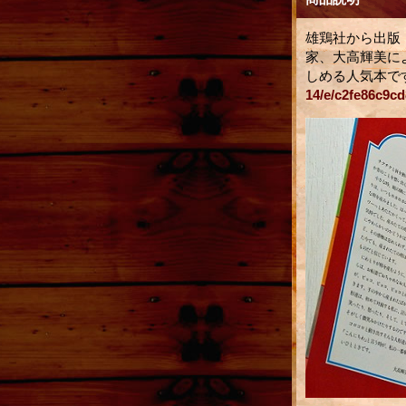
雄鶏社から出版
家、大高輝美に
しめる人気本です
14/e/c2fe86c9c