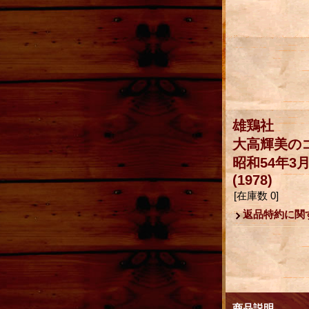
雄鶏社
大高輝美の
昭和54年3月
(1978)
[在庫数 0]
返品特約に関
商品説明