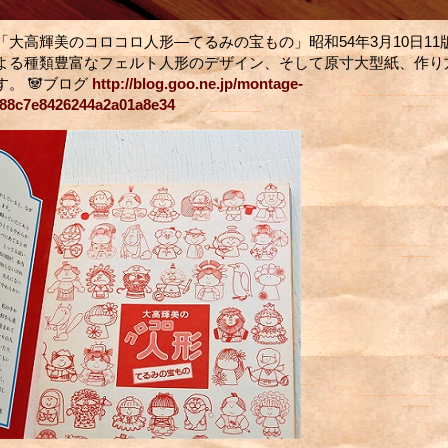
「大高輝美のコロコロ人形―てるみの宝もの」昭和54年3月10日11
よる種類豊富なフェルト人形のデザイン、そして原寸大型紙、作り
。 🐼ブログ
http://blog.goo.ne.jp/montage-
d88c7e8426244a2a01a8e34