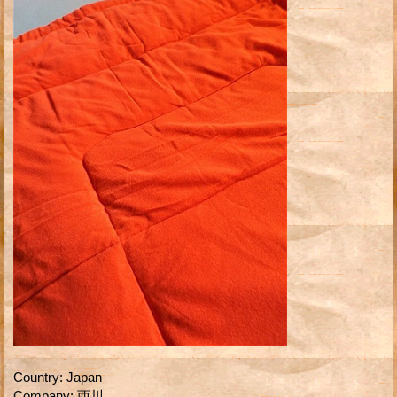
Country
:
Japan
Company
:
西川