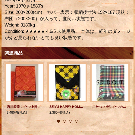
Year
:
1970's-1980's
Size
:
200×200(cm) カバー表示：収縮後寸法 192×187 現状：
布団（200×200）が入って丁度良い状態です。
Weight
:
3180kg
Condition
:
★★★★★ 4.6/5 未使用品。 本体は、経年のダメージ
が殆ど見られないとても良い状態です。
関連商品
西川産業 こたつ上掛 千代紙 レッド/イエロー
SEIYU HAPPY HOME 高級 こたつ上掛 イエロー、ブラック
こたつ上掛/こたつカバー カラフルチェック柄 size:180×180(cm)
2,480円
(税込)
2,380円
(税込)