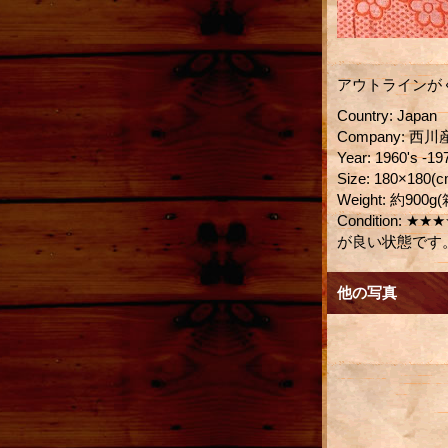
アウトラインが
Country
:
Japan
Company
:
西川
Year
:
1960's -19
Size
:
180×180(c
Weight
:
約900g
Condition
:
★★★
が良い状態です
他の写真