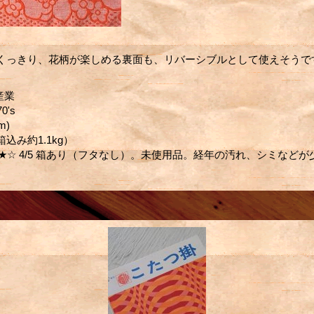
くっきり、花柄が楽しめる裏面も、リバーシブルとして使えそうで
産業
70's
m)
(箱込み約1.1kg）
★☆ 4/5 箱あり（フタなし）。未使用品。経年の汚れ、シミなど
。