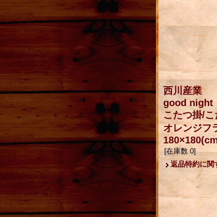
西川産業
good night
こたつ掛/
オレンジフ
180×180(cm
[在庫数 0]
返品特約に関