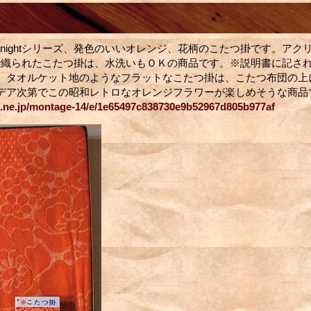
d nightシリーズ、発色のいいオレンジ、花柄のこたつ掛です。アクリ
%で織られたこたつ掛は、水洗いもＯＫの商品です。※説明書に記さ
。タオルケット地のようなフラットなこたつ掛は、こたつ布団の上
デア次第でこの昭和レトロなオレンジフラワーが楽しめそうな商品
oo.ne.jp/montage-14/e/1e65497c838730e9b52967d805b977af