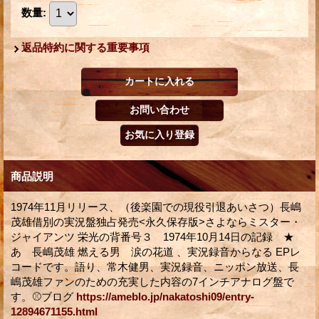
数量
:
返品特約に関する重要事項
商品説明
1974年11月リリース、（後楽園での現役引退あいさつ）長嶋
茂雄借別の実況盤独占発売<永久保存版>さよならミスター・
ジャイアンツ 栄光の背番号３ 1974年10月14日の記録 ★
あゝ長嶋茂雄 燃える男 涙の花道 、実況録音からなる EPレ
コードです。語り、常木健男、実況録音、ニッポン放送、長
嶋茂雄ファンのための充実した内容の7インチアナログ盤で
す。⚾ブログ
https://ameblo.jp/nakatoshi09/entry-
12894671155.html