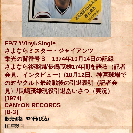
EP/7"/Vinyl/Single
さよならミスター・ジャイアンツ
栄光の背番号３ 1974年10月14日の記録
さよなら後楽園/長嶋茂雄17年間を語る（記者
会見、インタビュー）/10月12日、神宮球場で
の対ヤクルト最終戦後の引退表明（記者会
見）/長嶋茂雄現役引退あいさつ（実況）
(1974)
CANYON RECORDS
[B-3]
販売価格
:
630円
(税込)
[在庫数 1]