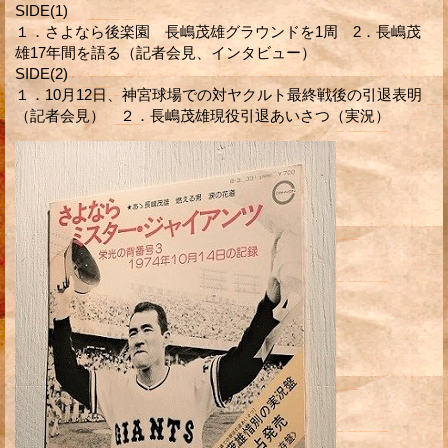
SIDE(1)
１．さよなら後楽園 長嶋茂雄グラウンドを1周 2．長嶋茂
雄17年間を語る（記者会見、インタビュー）
SIDE(2)
１．10月12日、神宮球場での対ヤクルト最終戦後の引退表明
（記者会見） ２．長嶋茂雄現役引退あいさつ（実況）