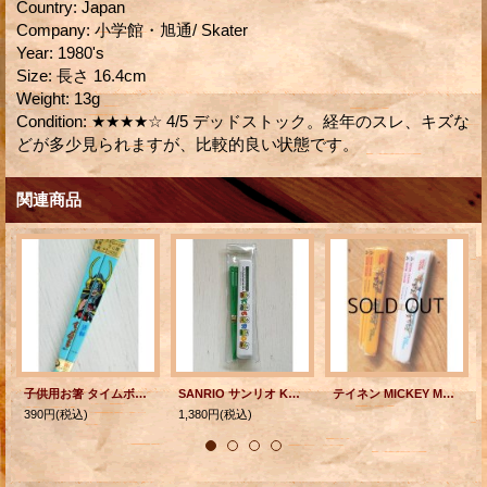
Country
:
Japan
Company
:
小学館・旭通/ Skater
Year
:
1980's
Size
:
長さ 16.4cm
Weight
:
13g
Condition
:
★★★★☆ 4/5 デッドストック。経年のスレ、キズな
どが多少見られますが、比較的良い状態です。
関連商品
子供用お箸 タイムボカンシリーズ 逆転 イッパツマン タツノコプロ
SANRIO サンリオ KEROKEROKEROPPI けろけろけろっぴ きがえる お箸セット（お箸、お箸箱）
テイネン MICKEY MOUSE・DONALD DUCK 子供用お箸&箸箱セット ©Walt Disney Productions 各1セット
390円
(税込)
1,380円
(税込)