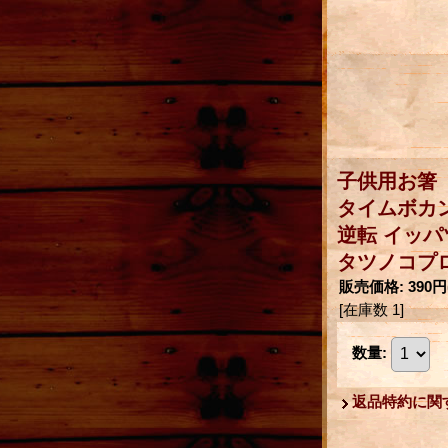
子供用お箸
タイムボカ
逆転 イッパ
タツノコプ
販売価格
:
390円
[在庫数 1]
数量
:
返品特約に関