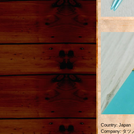
Country
:
Japan
Company
:
タツノ