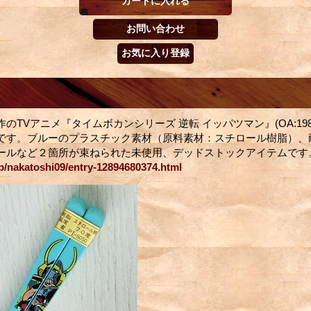
のTVアニメ『タイムボカンシリーズ 逆転 イッパツマン』(OA:1982-
です。ブルーのプラスチック素材（原料素材：スチロール樹脂）、耐
ールなど２箇所が束ねられた未使用、デッドストックアイテムです。
jp/nakatoshi09/entry-12894680374.html