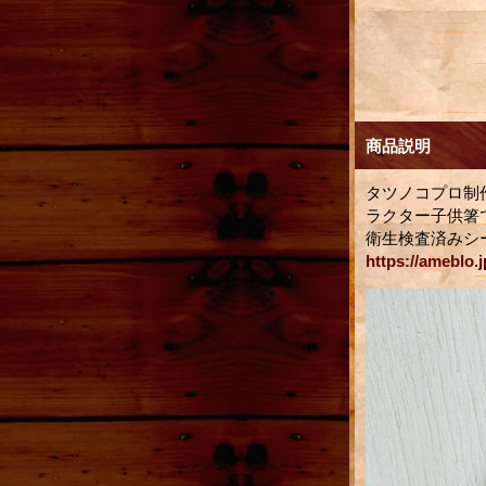
商品説明
タツノコプロ制作
ラクター子供箸
衛生検査済みシ
https://ameblo.