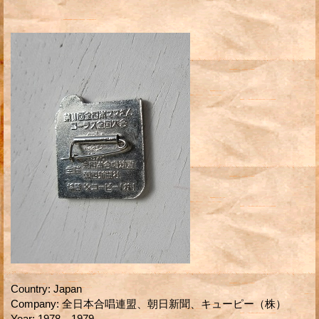
Country
:
Japan
Company
:
全日本合唱連盟、朝日新聞、キューピー（株）
Year
:
1978、1979