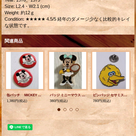
Size
:
L2.4・W2.1 (cm)
Weight
:
約12ｇ
Condition
:
★★★★★ 4.5/5 経年のダメージ少なく比較的キレイ
な状態です。
関連商品
缶バッチ MICKEY MOUSE CLUB （ミッキーマウス・クラブ） ©WALT DISNEY PRODUCTIONS 各1個（A,B)
バッジ ミニーマウス テニス WALT DISNEY PRODUCTIONS
ピンバッジ セサミストリート ビッグバード ©HENSON
1,380円
(税込)
380円
(税込)
780円
(税込)