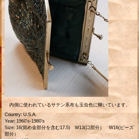
内側に使われているサテン系布も玉虫色に輝いています。
Country
:
U.S.A.
Year
:
1960's-1980's
Size
:
16(留め金部分を含む17.5) W13(口部分） W16(ビーズ
部分）