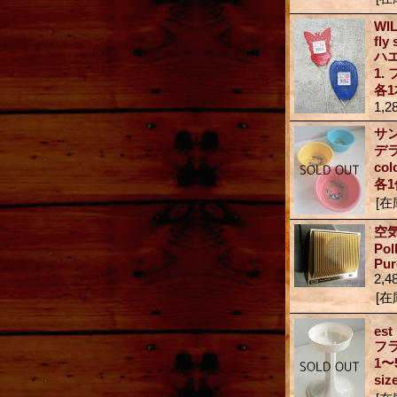
WI
fly
ハ
1.
各1
1,2
サ
デ
co
各
[在
空
Po
Pur
2,4
[在
est
フ
1〜
siz