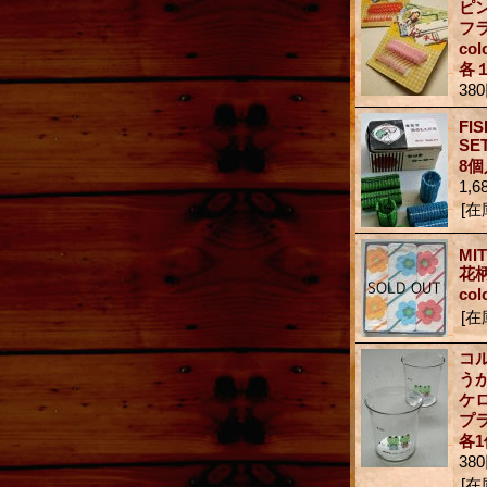
ピ
フ
co
各
38
FI
SE
8
1,6
[在
MI
花
co
[在
コ
うが
ケ
プ
各1
38
[在