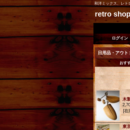
和洋ミックス、レト
retro sh
ログイン
日用品・アウト
おす
木
2,7
[在
東京