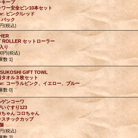
ンキープ
ラワー安全ピン10本セット
lor: ピンク/レッド
１パック
0円
(税込)
SHER
T ROLLER セットローラー
個入り
80円
(税込)
庫数 1]
TSUKOSHI GIFT TOWL
柄タオル３枚セット
lor: コーラルピンク、イエロー、ブルー
庫数 0]
ルゲンコーワ
いぐすり123
ロちゃん コロちゃん
ラスチックカップ
個
0円
(税込)
庫数 2]