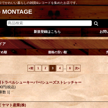
ロでかわいい暮らしの雑貨&レコードを集めたお店です。
op MONTAGE
新規登録はこちら
お問
ドア
すめ順
価格の安い順
...
«
前
1
2
3
4
6
次
»
製トラベルシューキーパー/シューズストレッチャー
00円
(税込)
庫数 1]
 ヤマト産業(株)