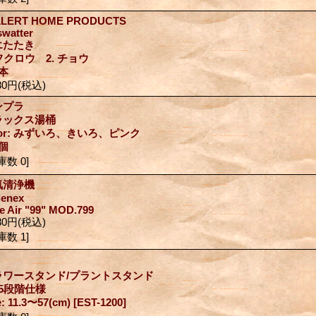
LLERT HOME PRODUCTS
 swatter
エたたき
 フクロウ 2. チョウ
本
80円
(税込)
ンプラ
ラックス湯桶
lor: みずいろ、きいろ、ピンク
1個
庫数 0]
気清浄機
llenex
e Air "99" MOD.799
80円
(税込)
庫数 1]
ラワースタンド/プラントスタンド
5段階仕様
e: 11.3〜57(cm)
[EST-1200]