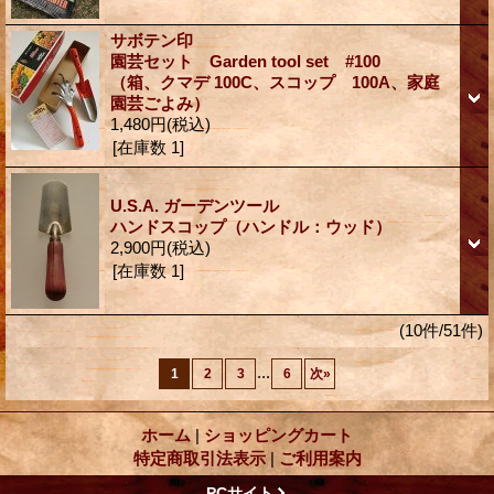
サボテン印
園芸セット Garden tool set #100
（箱、クマデ 100C、スコップ 100A、家庭
園芸ごよみ）
1,480円
(税込)
[在庫数 1]
U.S.A. ガーデンツール
ハンドスコップ（ハンドル：ウッド）
2,900円
(税込)
[在庫数 1]
(10件/51件)
...
1
2
3
6
次
»
ホーム
|
ショッピングカート
特定商取引法表示
|
ご利用案内
PCサイト