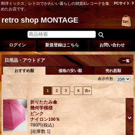
和洋ミックス、レトロでかわいい暮らしの雑貨&レコードを集
PCサイト
めたお店です。
retro shop MONTAGE
ログイン
新規登録はこちら
お問い合わせ
日用品・アウトドア
一覧
おすすめ順
価格の安い順
売れ筋順
表示件数
:
...
1
2
3
6
次
»
折りたたみ傘
幾何学模様
ピンク
ナイロン100％
780円
(税込)
[在庫数 1]