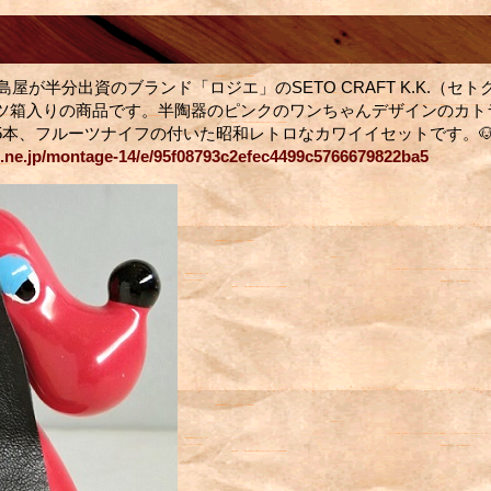
高島屋が半分出資のブランド「ロジエ」のSETO CRAFT K.K.（セ
ツ箱入りの商品です。半陶器のピンクのワンちゃんデザインのカト
5本、フルーツナイフの付いた昭和レトロなカワイイセットです。
o.ne.jp/montage-14/e/95f08793c2efec4499c5766679822ba5