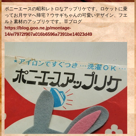
ポニーエースの昭和レトロなアップリケです。ロケットに乗
ってお月サマへ帰宅？ウサギちゃんの可愛いデザイン、フエ
ルト素材のアップリケです。🐰ブログ
https://blog.goo.ne.jp/montage-
14/e/7972f907a016b6596a7391be14023d49