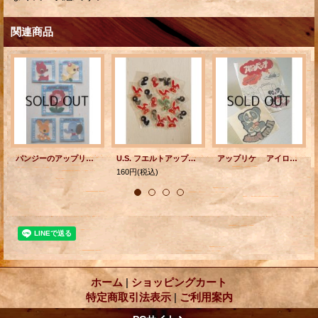
関連商品
パンジーのアップリケ ワンちゃん/小鹿ちゃん/ゾウさん/ひよこちゃん/フラワー 各1枚
U.S. フエルトアップリケ ラビット・チック（ひよこ）・ペリカン 各1枚
アップリケ アイロンパンチ パンダ I Love Panda
160円
(税込)
ホーム
|
ショッピングカート
特定商取引法表示
|
ご利用案内