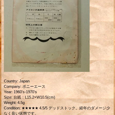
Country
:
Japan
Company
:
ポニーエース
Year
:
1960's-1970's
Size
:
台紙：L15.2×W10.5(cm)
Weight
:
4.5g
Condition
:
★★★★★ 4.5/5 デッドストック。経年のダメージ少
なく良い状態です。